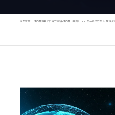
当前位置：
世界杯体育平台官方网站-世界杯（中国）
>
产品与解决方案
>
技术咨