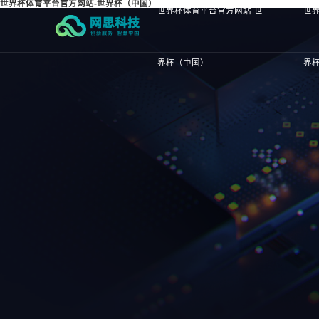
世界杯体育平台官方网站-世界杯（中国）
世界杯体育平台官方网站-世
世
界杯（中国）
界