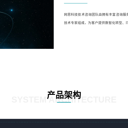
网思科技技术咨询团队由拥有丰富咨询服
技术专家组成，为客户提供数智化转型、I
产品架构
SYSTEM ARCHITECTURE