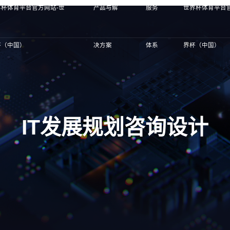
界杯体育平台官方网站-世
产品与解
服务
世界杯体育平台
杯（中国）
决方案
体系
界杯（中国）
IT发展规划咨询设计