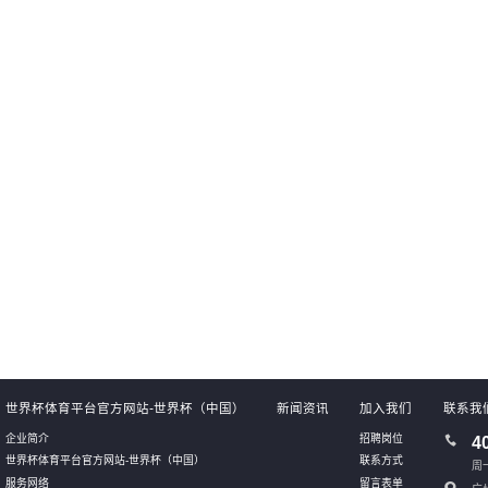
实
网思科技的服务不仅提供IT咨询，还能执行和监控策略实施的过
程，并在必要时对策略和方案进行调整，以确保长期的落实和卓越
的结果。
02
世界杯体育平台官方网站-世界杯（中国）
新闻资讯
加入我们
联系我
企业简介
招聘岗位
4
世界杯体育平台官方网站-世界杯（中国）
联系方式
周一
服务网络
留言表单