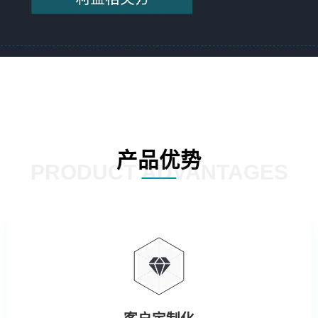
产品优势
PRODUCT ADVANTAGES