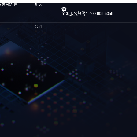
官方网站-世
加入
全国服务热线：400-808-5058
我们