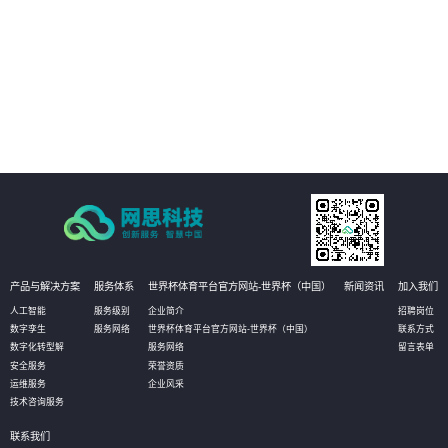
02
可统计：建立庞大数据库，各项数据总数、分类、明细，实时可查！也为数据
分析提供依据
03
可分析：将采集的数据形成数报表分析，横向纵向对比数据，大数据分析合理
利用资源，为公司物资采购、安防管理、资源分配、账务管理等提供重要依据
产品与解决方案
服务体系
世界杯体育平台官方网站-世界杯（中国）
新闻资讯
加入我们
人工智能
服务级别
企业简介
招聘岗位
数字孪生
服务网络
世界杯体育平台官方网站-世界杯（中国）
联系方式
数字化转型解
服务网络
留言表单
安全服务
荣誉资质
运维服务
企业风采
技术咨询服务
联系我们