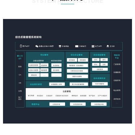
SYSTEM ARCHITECTURE