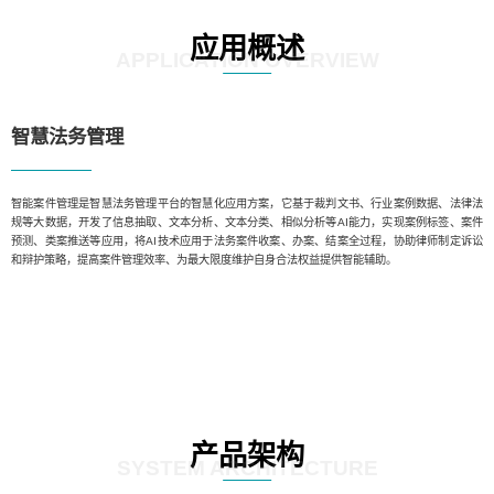
应用概述
APPLICATION OVERVIEW
智慧法务管理
智能案件管理是智慧法务管理平台的智慧化应用方案，它基于裁判文书、行业案例数据、法律法
规等大数据，开发了信息抽取、文本分析、文本分类、相似分析等AI能力，实现案例标签、案件
预测、类案推送等应用，将AI技术应用于法务案件收案、办案、结案全过程，协助律师制定诉讼
和辩护策略，提高案件管理效率、为最大限度维护自身合法权益提供智能辅助。
产品架构
SYSTEM ARCHITECTURE