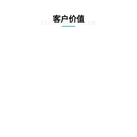
客户价值
CUSTOMER VALUE
01
根据全生命周期管理特点，对案件管理、争议诉讼、知识产权等核心业务流
程，实施闭环管理
02
在支持法务基础数据和法务数据精确、及时记录的基础上，为企业经营决策提
供参考依据
03
加强律师所管理，增加引入、考核评价、监督执行等相关流程，提高法律支撑
专业度
04
加强全方位普法宣传，APP、微信、PC端同步支撑，普法讲座，普法刊物，精