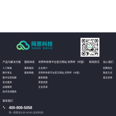
品课程等全面普法管理，激发员工学法守法用法意识，提高员工参与度，推动
依法治企
05
强化作业流程分析，落实责任主体，促使法务管理规范、标准、流程的有效实
施，将法务控制前置，以全面提升管理水平
产品与解决方案
服务体系
世界杯体育平台官方网站-世界杯（中国）
新闻资讯
加入我们
人工智能
服务级别
企业简介
招聘岗位
数字孪生
服务网络
世界杯体育平台官方网站-世界杯（中国）
联系方式
数字化转型解
服务网络
留言表单
安全服务
荣誉资质
运维服务
企业风采
技术咨询服务
联系我们
400-808-5058
周一到周五9:30-18:00 (北京时间）