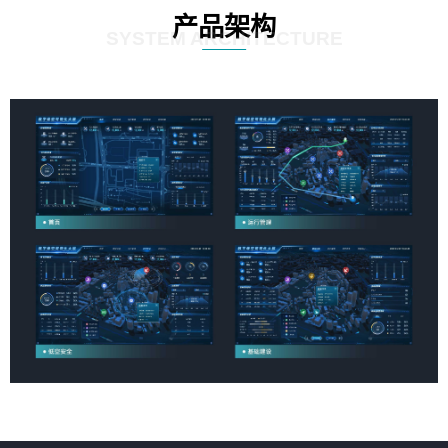
产品架构
SYSTEM ARCHITECTURE