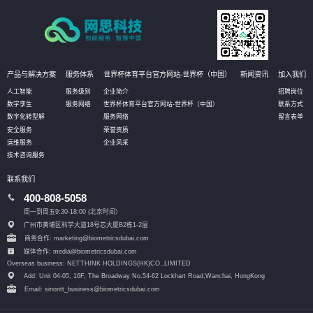
产品与解决方案
服务体系
世界杯体育平台官方网站-世界杯（中国）
新闻资讯
加入我们
人工智能
服务级别
企业简介
招聘岗位
数字孪生
服务网络
世界杯体育平台官方网站-世界杯（中国）
联系方式
数字化转型解
服务网络
留言表单
安全服务
荣誉资质
运维服务
企业风采
技术咨询服务
联系我们
400-808-5058
周一到周五9:30-18:00 (北京时间）
广州市黄埔区科学大道18号芯大厦B2栋1-2层
商务合作: marketing@biometricsdubai.com
媒体合作: media@biometricsdubai.com
Overseas business: NETTHINK HOLDINGS(HK)CO.,LIMITED
Add: Unit 04-05, 16F, The Broadway No.54-62 Lockhart Road,
Wanchai, HongKong
Email: sinontt_business@biometricsdubai.com