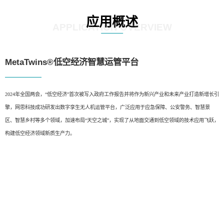
应用概述
APPLICATION OVERVIEW
MetaTwins®低空经济智慧运管平台
2024年全国两会，“低空经济”首次被写入政府工作报告并将作为新兴产业和未来产业打造新增长引
擎，网思科技成功研发出数字孪生无人机运管平台，广泛应用于应急保障、公安警务、智慧景
区、智慧乡村等多个领域，加速布局“天空之城”，实现了从地面交通到低空领域的技术应用飞跃，
构建低空经济领域新质生产力。