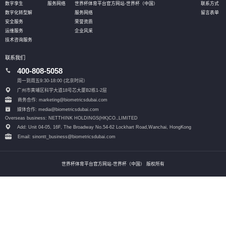
数字孪生
服务网络
世界杯体育平台官方网站-世界杯（中国）
联系方式
数字化转型解
服务网络
留言表单
安全服务
荣誉资质
运维服务
企业风采
技术咨询服务
联系我们
400-808-5058
周一到周五9:30-18:00 (北京时间）
广州市黄埔区科学大道18号芯大厦B2栋1-2层
商务合作: marketing@biometricsdubai.com
媒体合作: media@biometricsdubai.com
Overseas business: NETTHINK HOLDINGS(HK)CO.,LIMITED
Add: Unit 04-05, 16F, The Broadway No.54-62 Lockhart Road,
Wanchai, HongKong
Email: sinontt_business@biometricsdubai.com
世界杯体育平台官方网站-世界杯（中国） 版权所有