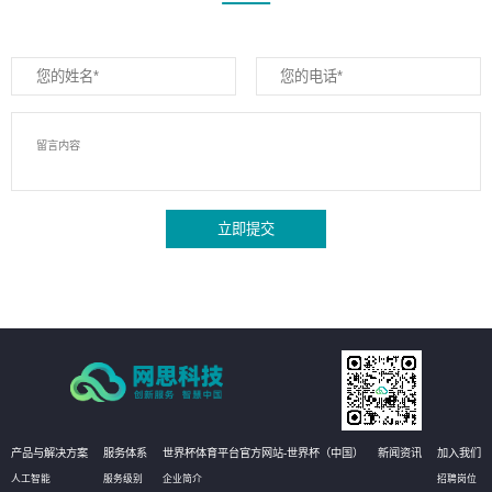
立即提交
产品与解决方案
服务体系
世界杯体育平台官方网站-世界杯（中国）
新闻资讯
加入我们
人工智能
服务级别
企业简介
招聘岗位