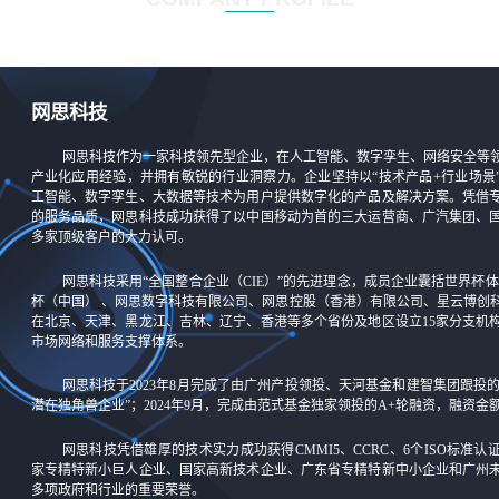
网思科技
网思科技作为一家科技领先型企业，在人工智能、数字孪生、网络安全等
产业化应用经验，并拥有敏锐的行业洞察力。企业坚持以“技术产品+行业场景
工智能、数字孪生、大数据等技术为用户提供数字化的产品及解决方案。凭借
的服务品质，网思科技成功获得了以中国移动为首的三大运营商、广汽集团、
多家顶级客户的大力认可。
网思科技采用“全国整合企业（CIE）”的先进理念，成员企业囊括世界杯
杯（中国） 、网思数字科技有限公司、网思控股（香港）有限公司、星云博创
在北京、天津、黑龙江、吉林、辽宁、香港等多个省份及地区设立15家分支机
市场网络和服务支撑体系。
网思科技于2023年8月完成了由广州产投领投、天河基金和建智集团跟投
潜在独角兽企业”；2024年9月，完成由范式基金独家领投的A+轮融资，融资
网思科技凭借雄厚的技术实力成功获得CMMI5、CCRC、6个ISO标准
家专精特新小巨人企业、国家高新技术企业、广东省专精特新中小企业和广州
多项政府和行业的重要荣誉。