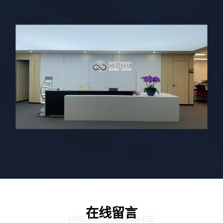
在线留言
ONLINE MESSAGE