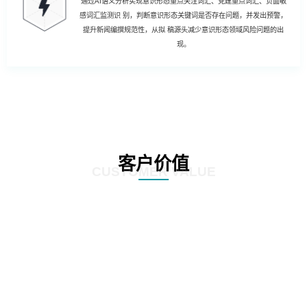
通过AI语义分析实现意识形态重点关注词汇、党建重点词汇、负面敏
感词汇监测识 别，判断意识形态关键词是否存在问题，并发出预警，
提升新闻编撰规范性，从拟 稿源头减少意识形态领域风险问题的出
现。
客户价值
CUSTOMER VALUE
01
强化风险控制：AI智慧风控技术能够通过对新闻公文内容的深度分析和挖掘，
发现潜在的风险点，如敏感信息泄露、政策误读等。通过及时预警和提醒，帮
助客户规避潜在风险，确保新闻公文的准确性和合规性。