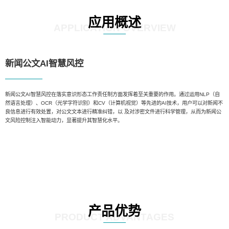
应用概述
APPLICATION OVERVIEW
新闻公文AI智慧风控
新闻公文AI智慧风控在落实意识形态工作责任制方面发挥着至关重要的作用。通过运用NLP（自
然语言处理）、OCR（光学字符识别）和CV（计算机视觉）等先进的AI技术，用户可以对新闻不
良信息进行有效处置，对公文文本进行精准纠错，以 及对涉密文件进行科学管理，从而为新闻公
文风险控制注入智能动力，显著提升其智慧化水平。
产品优势
PRODUCT ADVANTAGES