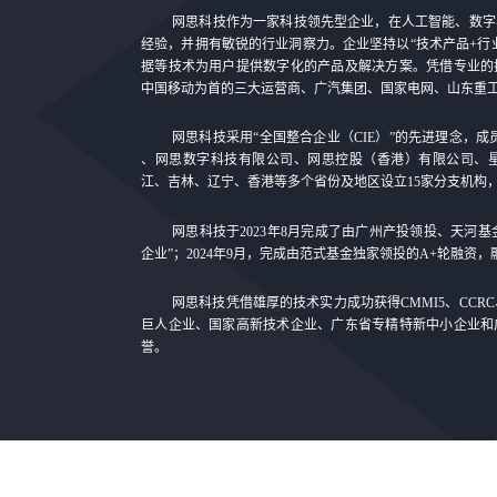
网思科技作为一家科技领先型企业，在人工智能、数字
经验，并拥有敏锐的行业洞察力。企业坚持以“技术产品+行
据等技术为用户提供数字化的产品及解决方案。凭借专业的
中国移动为首的三大运营商、广汽集团、国家电网、山东重
网思科技采用“全国整合企业（CIE）”的先进理念，
、网思数字科技有限公司、网思控股（香港）有限公司、
江、吉林、辽宁、香港等多个省份及地区设立15家分支机构
网思科技于2023年8月完成了由广州产投领投、天河
企业”；2024年9月，完成由范式基金独家领投的A+轮融资
网思科技凭借雄厚的技术实力成功获得CMMI5、CCR
巨人企业、国家高新技术企业、广东省专精特新中小企业和
誉。