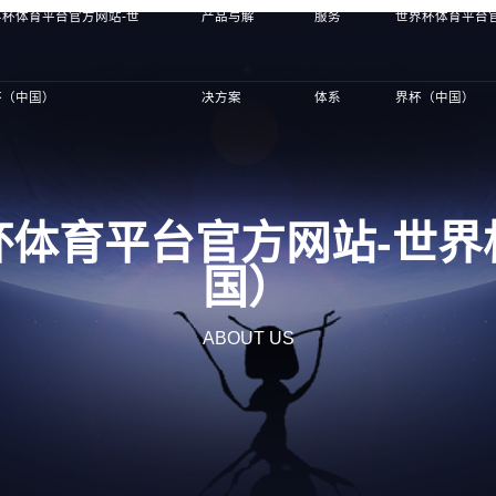
界杯体育平台官方网站-世
产品与解
服务
世界杯体育平台
杯（中国）
决方案
体系
界杯（中国）
杯体育平台官方网站-世界
国）
ABOUT US