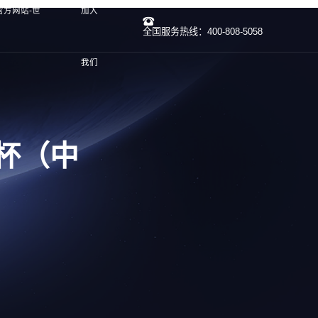
官方网站-世
加入
全国服务热线：400-808-5058
我们
杯（中