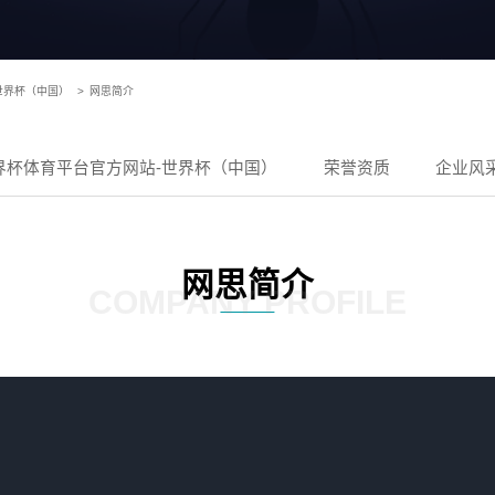
世界杯（中国）
>
网思简介
界杯体育平台官方网站-世界杯（中国）
荣誉资质
企业风
网思简介
COMPANY PROFILE