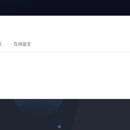
采
在线留言